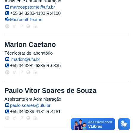
Assistente em Administração
marcospstome@ufu.br
+55 34 3239-4190
R:
4190
Microsoft Teams
Marlon Caetano
Técnico(a) de laboratório
marlon@ufu.br
+55 34 3291-6335
R:
6335
Paulo Vítor Soares de Souza
Assistente em Administração
paulo.soares@ufu.br
+55 34 3239-4181
R:
4181