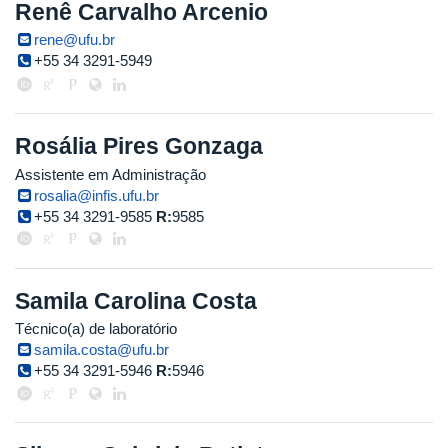
Renê Carvalho Arcenio
rene@ufu.br
+55 34 3291-5949
Rosália Pires Gonzaga
Assistente em Administração
rosalia@infis.ufu.br
+55 34 3291-9585
R:
9585
Samila Carolina Costa
Técnico(a) de laboratório
samila.costa@ufu.br
+55 34 3291-5946
R:
5946