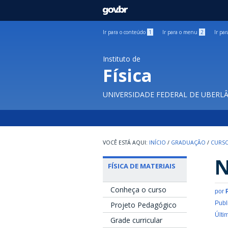
GOVBR
Ir para o conteúdo
1
Ir para o menu
2
Ir pa
Instituto de
Física
UNIVERSIDADE FEDERAL DE UBERL
INÍCIO
/
GRADUAÇÃO
/
CURSO
N
FÍSICA DE MATERIAIS
Conheça o curso
por
Publ
Projeto Pedagógico
Últi
Grade curricular