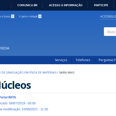
COMUNICA BR
ACESSO À INFORMAÇÃO
PARTICIPE
IR
PARA
ACESSIBIL
ra a busca
3
Ir para o rodapé
4
O
CONTEÚDO
Buscar
ÂNDIA
Serviços
Telefones
Perguntas 
 DE GRADUAÇÃO EM FÍSICA DE MATERIAIS
/
SAIBA MAIS
úcleos
Portal INFIS
icado: 08/07/2019 - 00:00
ma modificação: 10/08/2021 - 11:30