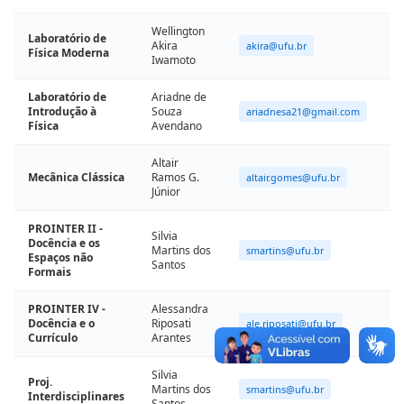
Wellington
Laboratório de
Akira
akira@ufu.br
Física Moderna
Iwamoto
Laboratório de
Ariadne de
Introdução à
Souza
ariadnesa21@gmail.com
Física
Avendano
Altair
Mecânica Clássica
Ramos G.
altair.gomes@ufu.br
Júnior
PROINTER II -
Silvia
Docência e os
Martins dos
smartins@ufu.br
Espaços não
Santos
Formais
PROINTER IV -
Alessandra
Docência e o
Riposati
ale.riposati@ufu.br
Currículo
Arantes
Silvia
Proj.
Martins dos
smartins@ufu.br
Interdisciplinares
Santos