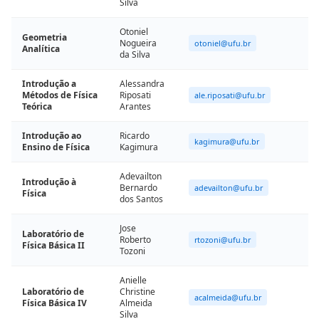
Silva
Otoniel
Geometria
Nogueira
otoniel@ufu.br
Analítica
da Silva
Introdução a
Alessandra
Métodos de Física
Riposati
ale.riposati@ufu.br
Teórica
Arantes
Introdução ao
Ricardo
kagimura@ufu.br
Ensino de Física
Kagimura
Adevailton
Introdução à
Bernardo
adevailton@ufu.br
Física
dos Santos
Jose
Laboratório de
Roberto
rtozoni@ufu.br
Física Básica II
Tozoni
Anielle
Laboratório de
Christine
acalmeida@ufu.br
Física Básica IV
Almeida
Silva