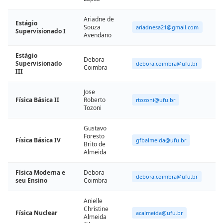
Ariadne de
Estágio
Souza
ariadnesa21@gmail.com
Supervisionado I
Avendano
Estágio
Debora
Supervisionado
debora.coimbra@ufu.br
Coimbra
III
Jose
Física Básica II
Roberto
rtozoni@ufu.br
Tozoni
Gustavo
Foresto
Física Básica IV
gfbalmeida@ufu.br
Brito de
Almeida
Física Moderna e
Debora
debora.coimbra@ufu.br
seu Ensino
Coimbra
Anielle
Christine
Física Nuclear
acalmeida@ufu.br
Almeida