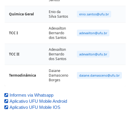
Enio da
Química Geral
enio.santos@ufu.br
Silva Santos
Adevailton
TCC I
Bernardo
adevailton@ufu.br
dos Santos
Adevailton
TCC II
Bernardo
adevailton@ufu.br
dos Santos
Daiane
Termodinâmica
Damasceno
daiane.damasceno@ufu.br
Borges
Informes via Whatsapp
Aplicativo UFU Mobile Android
Aplicativo UFU Mobile IOS