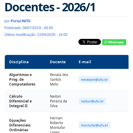
Docentes - 2026/1
por
Portal INFIS
Publicado: 08/07/2019 - 00:00
Última modificação: 22/04/2026 - 16:05
Whatsapp
Disciplina
Docente
E-mail
Algoritmos e
Renata dos
Prog. de
Santos
renatasm@ufu.br
Computadores
Melo
Cálculo
Neiton
Diferencial e
Pereira da
neiton@ufu.br
Integral II
Silva
Hernan
Equações
Roberto
Diferenciais
montufar@ufu.br
Montufar
Ordinárias
Lopez