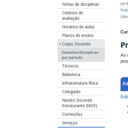
Fichas de disciplinas
por
Publ
Critérios de
Últi
avaliação
Horários de aulas
Cur
Planos de ensino
P
Corpo Docente
Docentes/Disciplinas
As 
por período
pro
Técnicos
Biblioteca
Infraestrutura física
Ed
Colegiado
Edi
Núcleo Docente
Estruturante (NDE)
Comissões
Serviços