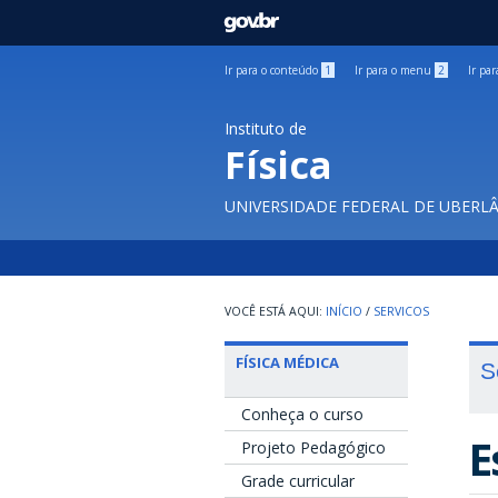
GOVBR
Ir para o conteúdo
1
Ir para o menu
2
Ir pa
Instituto de
Física
UNIVERSIDADE FEDERAL DE UBERL
INÍCIO
/
SERVICOS
FÍSICA MÉDICA
S
Conheça o curso
E
Projeto Pedagógico
Grade curricular