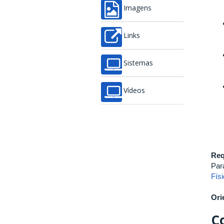
Imagens
Links
Sistemas
Vídeos
Req
Par
Fís
Ori
C