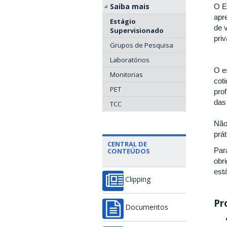
Saiba mais
O E
apr
Estágio
de v
Supervisionado
pri
Grupos de Pesquisa
Laboratórios
O e
Monitorias
cot
PET
pro
das
TCC
Não
prát
CENTRAL DE
Par
CONTEÚDOS
obr
est
Clipping
Pr
Documentos