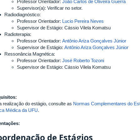
Professor Orientador:
João Carlos de Oliveira Guerra
Supervisor(a): Verificar no setor.
Radiodiagnóstico:
Professor Orientador:
Lucio Pereira Neves
Supervisor de Estágio: Cássio Vilela Komatsu
Radioterapia:
Professor Orientador:
Antônio Ariza Gonçalves Júnior
Supervisor de Estágio:
Antônio Ariza Gonçalves Júnior
Ressonância Magnética:
Professor Orientador:
José Roberto Tozoni
Supervisor de Estágio: Cássio Vilela Komatsu
uisitos:
a realização do estágio, consulte as
Normas Complementares do Est
ica Médica da UFU
.
entações:
oordenação de Estágios