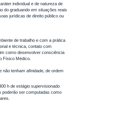
ráter individual e de natureza de
ação do graduando em situações reais
as jurídicas de direito público ou
biente de trabalho e com a prática
ional e técnica, contato com
assim como desenvolver consciência
o Físico Médico.
ue não tenham afinidade, de ordem
 300 h de estágio supervisionado
tas poderão ser computadas como
ares.