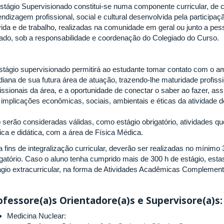
stágio Supervisionado constitui-se numa componente curricular, de ca
endizagem profissional, social e cultural desenvolvida pela particip
ida e de trabalho, realizadas na comunidade em geral ou junto a pesso
vado, sob a responsabilidade e coordenação do Colegiado do Curso.
stágio supervisionado permitirá ao estudante tomar contato com o am
idiana de sua futura área de atuação, trazendo-lhe maturidade profiss
fissionais da área, e a oportunidade de conectar o saber ao fazer, 
 implicações econômicas, sociais, ambientais e éticas da atividade d
 serão consideradas válidas, como estágio obrigatório, atividades q
ica e didática, com a área de Física Médica.
a fins de integralização curricular, deverão ser realizadas no mínimo
igatório. Caso o aluno tenha cumprido mais de 300 h de estágio, es
ágio extracurricular, na forma de Atividades Acadêmicas Complement
ofessore(a)s Orientadore(a)s e Supervisore(a)s:
Medicina Nuclear: