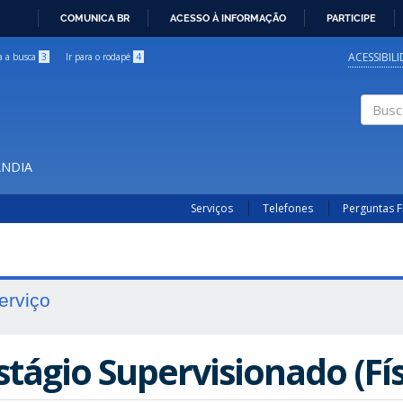
COMUNICA BR
ACESSO À INFORMAÇÃO
PARTICIPE
IR
PARA
ACESSIBIL
ra a busca
3
Ir para o rodapé
4
O
CONTEÚDO
Buscar
ÂNDIA
Serviços
Telefones
Perguntas 
erviço
stágio Supervisionado (Fí