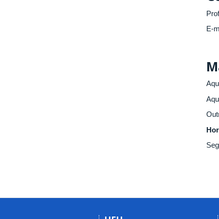
Prof
E-m
M
Aqu
Aqu
Out
Hor
Seg