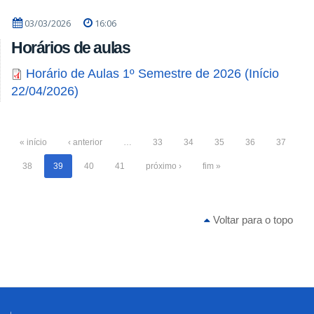
03/03/2026
16:06
Horários de aulas
Horário de Aulas 1º Semestre de 2026 (Início
22/04/2026)
« início
‹ anterior
…
33
34
35
36
37
38
39
40
41
próximo ›
fim »
Voltar para o topo