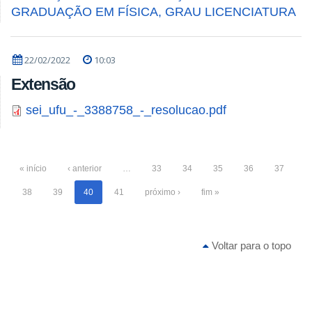
GRADUAÇÃO EM FÍSICA, GRAU LICENCIATURA
22/02/2022
10:03
Extensão
sei_ufu_-_3388758_-_resolucao.pdf
« início
‹ anterior
…
33
34
35
36
37
38
39
40
41
próximo ›
fim »
Voltar para o topo