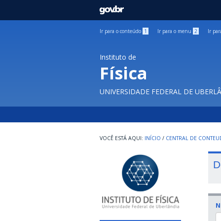
GOVBR
Ir para o conteúdo
1
Ir para o menu
2
Ir pa
Instituto de
Física
UNIVERSIDADE FEDERAL DE UBERL
INÍCIO
/
CENTRAL DE CONTE
D
N