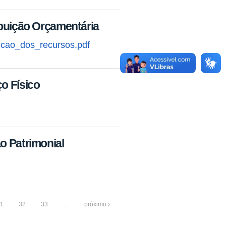
ibuição Orçamentária
icao_dos_recursos.pdf
o Físico
o Patrimonial
1
32
33
…
próximo ›