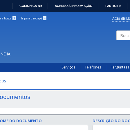
COMUNICA BR
ACESSO À INFORMAÇÃO
PARTICIPE
IR
PARA
ACESSIBIL
ra a busca
3
Ir para o rodapé
4
O
CONTEÚDO
Buscar
ÂNDIA
Serviços
Telefones
Perguntas 
UDOS
ocumentos
OME DO DOCUMENTO
DESCRIÇÃO DO DO