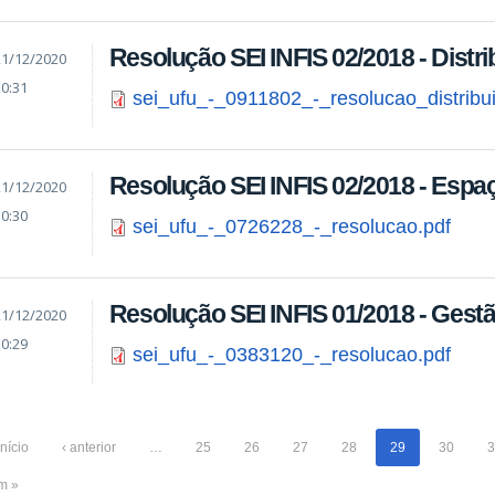
Resolução SEI INFIS 02/2018 - Distr
21/12/2020
10:31
sei_ufu_-_0911802_-_resolucao_distribu
Resolução SEI INFIS 02/2018 - Espaç
21/12/2020
10:30
sei_ufu_-_0726228_-_resolucao.pdf
Resolução SEI INFIS 01/2018 - Gestã
21/12/2020
10:29
sei_ufu_-_0383120_-_resolucao.pdf
início
‹ anterior
…
25
26
27
28
29
30
3
im »