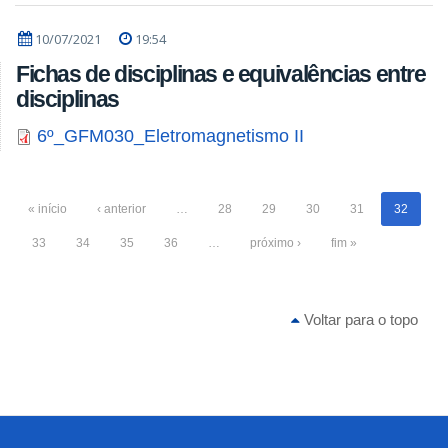
10/07/2021
19:54
Fichas de disciplinas e equivalências entre
disciplinas
6º_GFM030_Eletromagnetismo II
« início
‹ anterior
…
28
29
30
31
32
33
34
35
36
…
próximo ›
fim »
Voltar para o topo