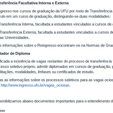
nsferência Facultativa Interna e Externa
ngresso nos cursos de graduação da UFU por meio de Transferência
culo em um curso de graduação, distinguindo-se duas modalidades:
 Transferência Interna, facultada a estudantes vinculados a cursos d
– Transferência Externa, facultada a estudantes vinculados a cursos 
ras Universidades.
s informações sobre o Reingresso encontram-se na Normas de Grad
tador de Diploma
ificada a existência de vagas restantes do processo de transferência
cesso seletivo próprio, admitir diplomados em cursos de graduação, p
ilitações, modalidades, ênfases ou certificados de estudo.
as as informações sobre os processos seletivos para as vagas ocio
:
http://www.ingresso.ufu.br/vagas_ociosas
.
ponibilizamos abaixo documentos importantes para o entendimento d
exo