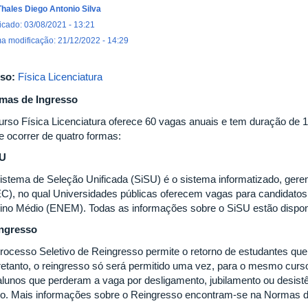
Thales Diego Antonio Silva
icado: 03/08/2021 - 13:21
ma modificação: 21/12/2022 - 14:29
so:
Física Licenciatura
mas de Ingresso
urso Física Licenciatura oferece 60 vagas anuais e tem duração de 
e ocorrer de quatro formas:
SU
istema de Seleção Unificada (SiSU) é o sistema informatizado, gere
C), no qual Universidades públicas oferecem vagas para candidatos
ino Médio (ENEM). Todas as informações sobre o SiSU estão dispo
ngresso
rocesso Seletivo de Reingresso permite o retorno de estudantes qu
retanto, o reingresso só será permitido uma vez, para o mesmo curso
alunos que perderam a vaga por desligamento, jubilamento ou desistên
ivo. Mais informações sobre o Reingresso encontram-se na Normas 