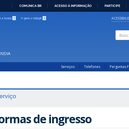
COMUNICA BR
ACESSO À INFORMAÇÃO
PARTICIPE
IR
PARA
ACESSIBIL
ra a busca
3
Ir para o rodapé
4
O
CONTEÚDO
Buscar
ÂNDIA
Serviços
Telefones
Perguntas 
erviço
ormas de ingresso