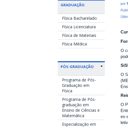
por
GRADUAÇÃO
Publ
Últi
Física Bacharelado
Física Licenciatura
Cur
Física de Materiais
For
Física Médica
O c
pod
Si
PÓS-GRADUAÇÃO
O S
Programa de Pós-
(ME
Graduação em
Ens
Física
Rei
Programa de Pós-
O P
graduação em
Ensino de Ciências e
Ent
Matemática
ex-
let
Especialização em