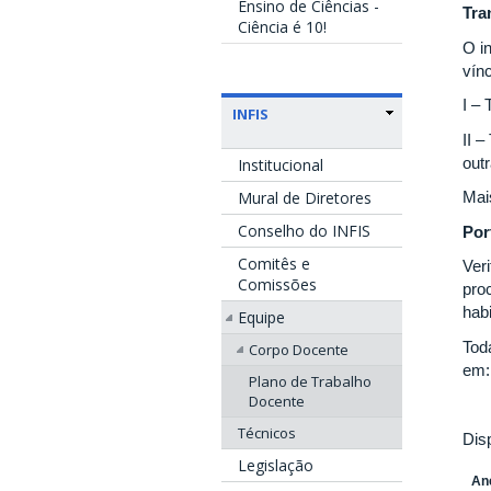
Ensino de Ciências -
Tra
Ciência é 10!
O i
vín
I –
INFIS
II 
out
Institucional
Mural de Diretores
Mai
Conselho do INFIS
Por
Comitês e
Ver
Comissões
pro
hab
Equipe
Tod
Corpo Docente
em
Plano de Trabalho
Docente
Técnicos
Dis
Legislação
An