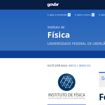
GOVBR
Ir para o conteúdo
1
Ir para o menu
2
Ir pa
Instituto de
Física
UNIVERSIDADE FEDERAL DE UBERL
INÍCIO
/
SERVICOS
S
F