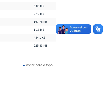
4.84 MB
2.42 MB
167.78 KB
1.18 MB
434.1 KB
225.83 KB
Voltar para o topo