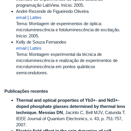
programação LabView. Início: 2005.
André Rezende de Figueiredo Oliveira
email
|
Lattes
Tema: Montagem de experimentos de óptica:
microluminescência e fotoluminescência de excitação.
Início: 2005.
Kelly de Souza Fernandes
email
|
Lattes
Tema: Montagem experimental da técnica de
microluminescência e realização de experimentos de
microluminescência em pontos quânticos
semicondutores.
Publicações recentes
Thermal and optical properties of Yb3+- and Nd3+-
doped phosphate glasses determined by thermal lens
technique.
Messias DN
, Jacinto C, Bell MJV, Catunda T.
IEEE Journal of Quantum Electronics, v. 43, p. 751-757,
2007.
Electric field effect in the spin dynamics of self-