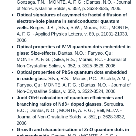
Gonzaga, T.N. ; MONTE, A. F. G. ; Dantas, N.O. - Journal
of Non-Crystalline Solids, v. 352, p. 3633-3635, 2006.
Optical signatures of asymmetric fractal diffusion of
electron-hole plasma in semiconductor quantum
wells.
Borges, J.B. ; Silva, S.W. ; Morais, P.C. ; MONTE,
A. F. G. - Applied Physics Letters, v. 89, p. 21031-21033,
2006.
Optical properties of IV-VI quantum dots embedded in
glass: Size-effects.
Dantas, N.O. ; Fanyao, Qu ;
MONTE, A. F. G. ; Silva, R.S. ; Morais, P.C. - Journal of
Non-Crystalline Solids, v. 352, p. 3525-3529, 2006.
Optical properties of PbSe quantum dots embedded
in oxide glass.
Silva, R.S. ; Morais, P.C. ; Alcalde, A.M. ;
Fanyao, Qu ; MONTE, A. F. G. ; Dantas, N.O. - Journal of
Non-Crystalline Solids, v. 352, p. 3522-3524, 2006.
Judd Ofelt calculation of quantum efficiencies and
branching ratios of Nd3+ doped glasses.
Serqueira,
E.O. ; Dantas, N.O. ; MONTE, A. F. G. ; Bell, M.J.V. -
Journal of Non-Crystalline Solids, v. 352, p. 3628-3632,
2006.
Growth and characterisation of ZnO quantum dots in
polyacrylamide.
Dantas, N.O. ; MONTE, A. F. G. ;