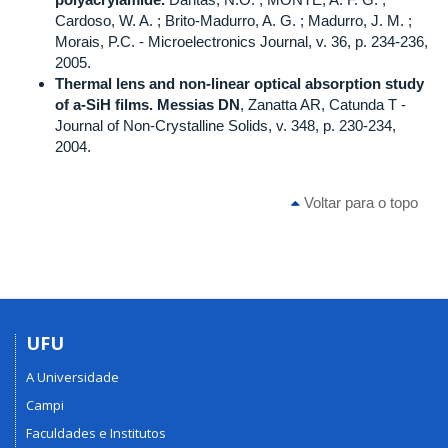
Cardoso, W. A. ; Brito-Madurro, A. G. ; Madurro, J. M. ;
Morais, P.C. - Microelectronics Journal, v. 36, p. 234-236,
2005.
Thermal lens and non-linear optical absorption study
of a-SiH films.
Messias DN
, Zanatta AR, Catunda T -
Journal of Non-Crystalline Solids, v. 348, p. 230-234,
2004.
Voltar para o topo
UFU
A Universidade
Campi
Faculdades e Institutos