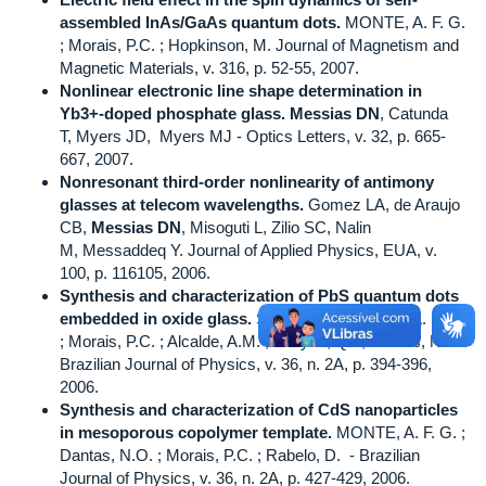
assembled InAs/GaAs quantum dots.
MONTE, A. F. G.
; Morais, P.C. ; Hopkinson, M. Journal of Magnetism and
Magnetic Materials, v. 316, p. 52-55, 2007.
Nonlinear electronic line shape determination in
Yb3+-doped phosphate glass.
Messias DN
, Catunda
T, Myers JD, Myers MJ - Optics Letters, v. 32, p. 665-
667, 2007.
Nonresonant third-order nonlinearity of antimony
glasses at telecom wavelengths.
Gomez LA, de Araujo
CB,
Messias DN
, Misoguti L, Zilio SC, Nalin
M, Messaddeq Y. Journal of Applied Physics, EUA, v.
100, p. 116105, 2006.
Synthesis and characterization of PbS quantum dots
embedded in oxide glass.
Silva, R.S. ; MONTE, A. F. G.
; Morais, P.C. ; Alcalde, A.M. ; Fanyao, Qu ; Dantas, N.O.
Brazilian Journal of Physics, v. 36, n. 2A, p. 394-396,
2006.
Synthesis and characterization of CdS nanoparticles
in mesoporous copolymer template.
MONTE, A. F. G. ;
Dantas, N.O. ; Morais, P.C. ; Rabelo, D. - Brazilian
Journal of Physics, v. 36, n. 2A, p. 427-429, 2006.