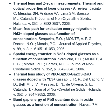
Thermal lens and Z-scan measurements: Thermal and
optical properties of laser glasses - A review
. Jacinto
C,
Messias DN
, Andrade AA, Lima SM, Baesso
ML, Catunda T- Journal of Non-Crystalline Solids,
Holanda, v. 352, p. 3582-3597, 2006.
Mean-free-path for excitation energy migration in
Nd3+-doped glasses as a function of
concentration.
Serqueira, E.O. ; MONTE, A. F. G. ;
Dantas, N.O. ; Morais, P.C. - Journal of Applied Physics,
v. 99, n. 3, p. 61051-61053, 2006.
Spatial energy transfer in Nd3+ doped glasses as a
function of concentration.
Serqueira, E.O. ; MONTE, A.
F. G. ; Morais, P.C. ; Dantas, N.O. - Journal of Non-
Crystalline Solids, v. 352, p. 3642-3646, 2006.
Thermal lens study of PbO-Bi2O3-Ga2O3-BaO
glasses doped with Yb3+
Kassab, L. R. P., Del Cacho, V.
D., Bell, M. J. V., Messias, D. N., de Oliveira, S. L.,
Catunda, T. - Journal of Non-Crystalline Solids, Holanda,
v. 352, p. 3647-3652, 2006.
Band gap energy of PbS quantum dots in oxide
glasses as a function of concentration.
Naves, P.M. ;