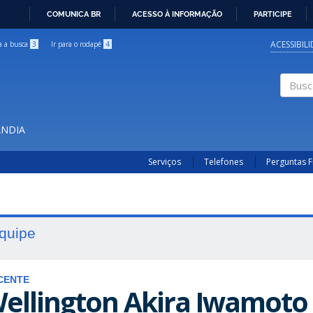
COMUNICA BR
ACESSO À INFORMAÇÃO
PARTICIPE
IR
PARA
ACESSIBIL
ra a busca
3
Ir para o rodapé
4
O
CONTEÚDO
Buscar
ÂNDIA
Serviços
Telefones
Perguntas 
quipe
CENTE
ellington Akira Iwamoto