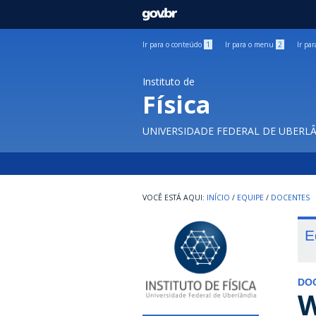
GOVBR
Ir para o conteúdo
1
Ir para o menu
2
Ir pa
Instituto de
Física
UNIVERSIDADE FEDERAL DE UBERL
INÍCIO
/
EQUIPE
/
DOCENTES
E
DO
W