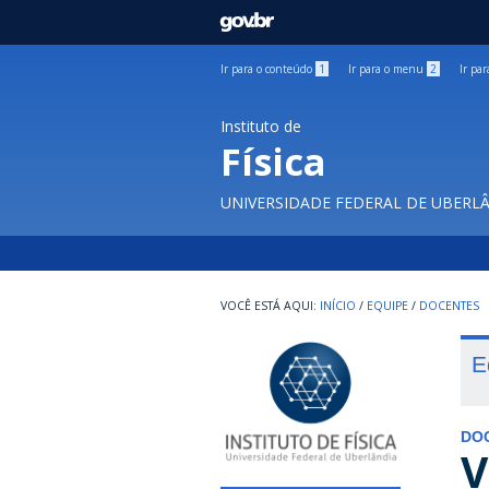
GOVBR
Ir para o conteúdo
1
Ir para o menu
2
Ir pa
Instituto de
Física
UNIVERSIDADE FEDERAL DE UBERL
INÍCIO
/
EQUIPE
/
DOCENTES
E
DO
V