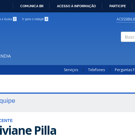
COMUNICA BR
ACESSO À INFORMAÇÃO
PARTICIPE
IR
PARA
ACESSIBIL
ra a busca
3
Ir para o rodapé
4
O
CONTEÚDO
Buscar
ÂNDIA
Serviços
Telefones
Perguntas 
quipe
CENTE
iviane Pilla