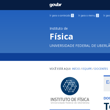
GOVBR
Ir para o conteúdo
1
Ir para o menu
2
Ir pa
Instituto de
Física
UNIVERSIDADE FEDERAL DE UBERL
INÍCIO
/
EQUIPE
/
DOCENTES
E
DO
T