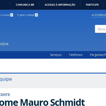
COMUNICA BR
ACESSO À INFORMAÇÃO
PARTICIPE
IR
PARA
ACESSIBIL
ra a busca
3
Ir para o rodapé
4
O
CONTEÚDO
Buscar
ÂNDIA
Serviços
Telefones
Perguntas 
quipe
CENTE
ome Mauro Schmidt