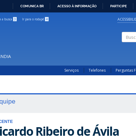
COMUNICA BR
ACESSO À INFORMAÇÃO
PARTICIPE
IR
PARA
ACESSIBIL
ra a busca
3
Ir para o rodapé
4
O
CONTEÚDO
Buscar
ÂNDIA
Serviços
Telefones
Perguntas 
quipe
CENTE
icardo Ribeiro de Ávila