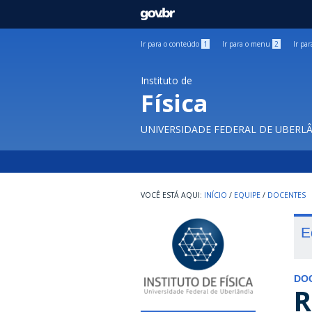
GOVBR
Ir para o conteúdo
1
Ir para o menu
2
Ir pa
Instituto de
Física
UNIVERSIDADE FEDERAL DE UBERL
INÍCIO
/
EQUIPE
/
DOCENTES
E
DO
R