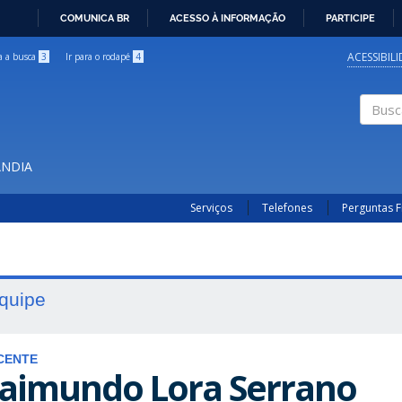
COMUNICA BR
ACESSO À INFORMAÇÃO
PARTICIPE
IR
PARA
ACESSIBIL
ra a busca
3
Ir para o rodapé
4
O
CONTEÚDO
Buscar
ÂNDIA
Serviços
Telefones
Perguntas 
quipe
CENTE
aimundo Lora Serrano