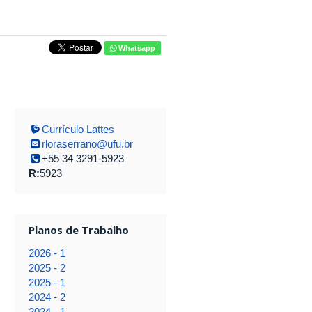
Whatsapp
Currículo Lattes
rloraserrano@ufu.br
+55 34 3291-5923
R:
5923
Planos de Trabalho
2026 - 1
2025 - 2
2025 - 1
2024 - 2
2024 - 1