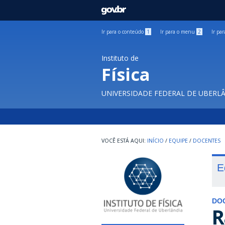
GOVBR
Ir para o conteúdo
1
Ir para o menu
2
Ir pa
Instituto de
Física
UNIVERSIDADE FEDERAL DE UBERL
INÍCIO
/
EQUIPE
/
DOCENTES
E
DO
R