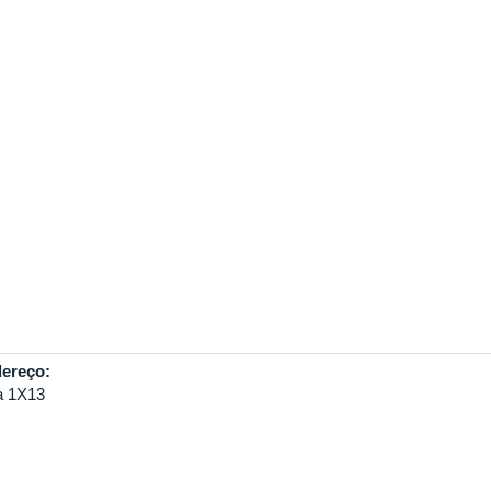
ereço:
a 1X13