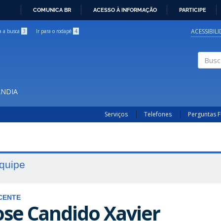
COMUNICA BR
ACESSO À INFORMAÇÃO
PARTICIPE
IR
PARA
ACESSIBIL
ra a busca
3
Ir para o rodapé
4
O
CONTEÚDO
Buscar
ÂNDIA
Serviços
Telefones
Perguntas 
quipe
CENTE
ose Candido Xavier