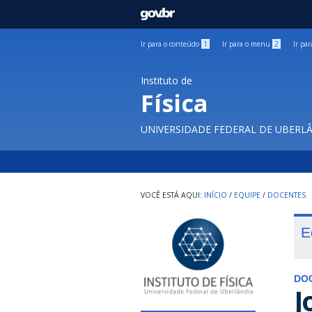
GOVBR
Ir para o conteúdo
1
Ir para o menu
2
Ir pa
Instituto de
Física
UNIVERSIDADE FEDERAL DE UBERL
INÍCIO
/
EQUIPE
/
DOCENTES
E
DO
J