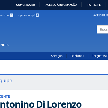
COMUNICA BR
ACESSO À INFORMAÇÃO
PARTICIPE
IR
PARA
ACESSIBIL
ra a busca
3
Ir para o rodapé
4
O
CONTEÚDO
Buscar
ÂNDIA
Serviços
Telefones
Perguntas 
quipe
CENTE
ntonino Di Lorenzo