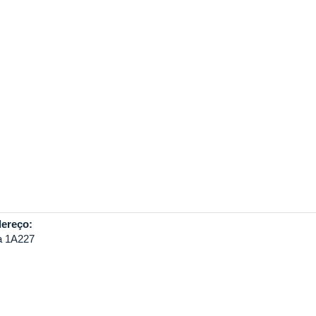
ereço:
a 1A227