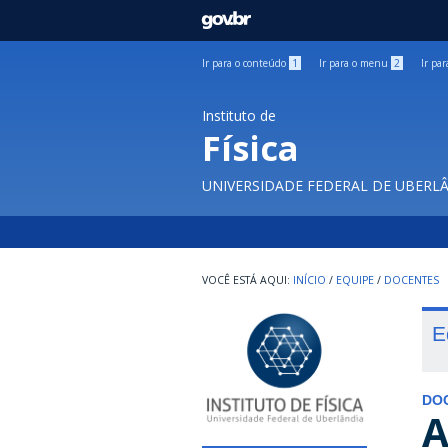
GOVBR
Ir para o conteúdo
1
Ir para o menu
2
Ir pa
Instituto de
Física
UNIVERSIDADE FEDERAL DE UBERL
INÍCIO
/
EQUIPE
/
DOCENTES
E
DO
A