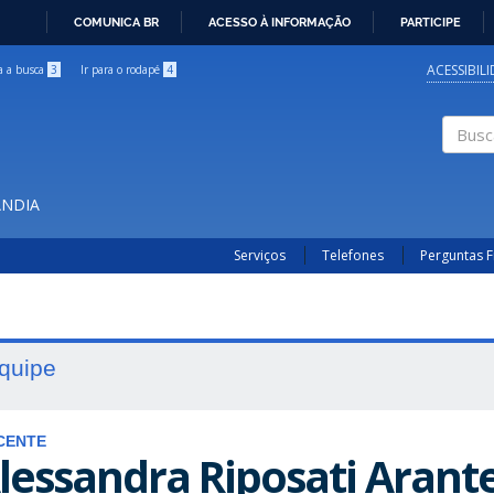
COMUNICA BR
ACESSO À INFORMAÇÃO
PARTICIPE
IR
PARA
ACESSIBIL
ra a busca
3
Ir para o rodapé
4
O
CONTEÚDO
Buscar
ÂNDIA
Serviços
Telefones
Perguntas 
quipe
CENTE
lessandra Riposati Arant