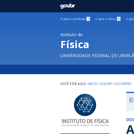
GOVBR
Ir para o conteúdo
1
Ir para o menu
2
Ir pa
Instituto de
Física
UNIVERSIDADE FEDERAL DE UBERL
INÍCIO
/
EQUIPE
/
DOCENTES
E
DO
A