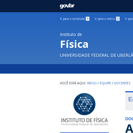
GOVBR
Ir para o conteúdo
1
Ir para o menu
2
Ir pa
Instituto de
Física
UNIVERSIDADE FEDERAL DE UBERL
INÍCIO
/
EQUIPE
/
DOCENTES
E
DO
A