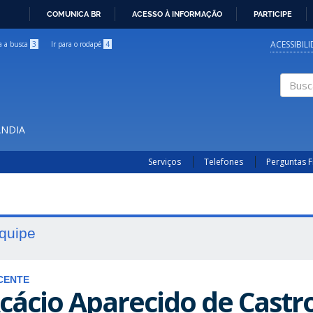
COMUNICA BR
ACESSO À INFORMAÇÃO
PARTICIPE
IR
PARA
ACESSIBIL
ra a busca
3
Ir para o rodapé
4
O
CONTEÚDO
Buscar
ÂNDIA
Serviços
Telefones
Perguntas 
quipe
CENTE
cácio Aparecido de Cast