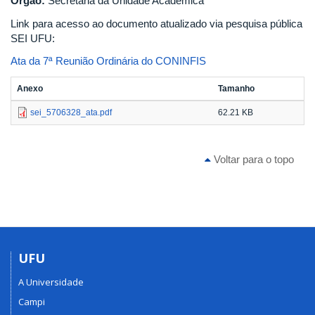
Órgão:
Secretaria da Unidade Acadêmica
Link para acesso ao documento atualizado via pesquisa pública
SEI UFU:
Ata da 7ª Reunião Ordinária do CONINFIS
Anexo
Tamanho
sei_5706328_ata.pdf
62.21 KB
Voltar para o topo
UFU
A Universidade
Campi