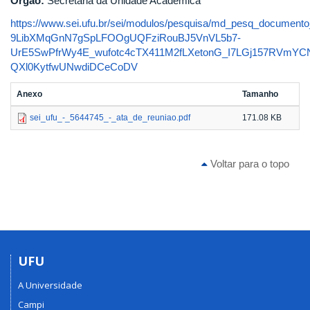
Órgão:
Secretaria da Unidade Acadêmica
https://www.sei.ufu.br/sei/modulos/pesquisa/md_pesq_documento
9LibXMqGnN7gSpLFOOgUQFziRouBJ5VnVL5b7-
UrE5SwPfrWy4E_wufotc4cTX411M2fLXetonG_I7LGj157RVmY
QXl0KytfwUNwdiDCeCoDV
Anexo
Tamanho
sei_ufu_-_5644745_-_ata_de_reuniao.pdf
171.08 KB
Voltar para o topo
UFU
A Universidade
Campi