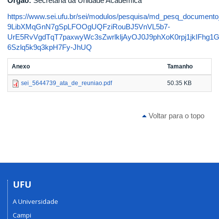
Órgão:
Secretaria da Unidade Acadêmica
https://www.sei.ufu.br/sei/modulos/pesquisa/md_pesq_documento
9LibXMqGnN7gSpLFOOgUQFziRouBJ5VnVL5b7-
UrE5RvVgdTqT7paxwyWc3sZwrlkljAyOJ0J9phXoK0rpj1jkIFhg
6Szlq5k9q3kpH7Fy-JhUQ
Anexo
Tamanho
sei_5644739_ata_de_reuniao.pdf
50.35 KB
Voltar para o topo
UFU
A Universidade
Campi