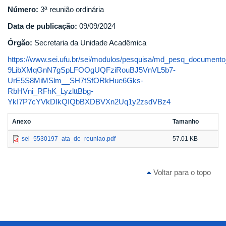
Número:
3ª reunião ordinária
Data de publicação:
09/09/2024
Órgão:
Secretaria da Unidade Acadêmica
https://www.sei.ufu.br/sei/modulos/pesquisa/md_pesq_documento
9LibXMqGnN7gSpLFOOgUQFziRouBJ5VnVL5b7-
UrE5S8MiMSlm__SH7tSfORkHue6Gks-
RbHVni_RFhK_LyzlttBbg-
YkI7P7cYVkDIkQIQbBXDBVXn2Uq1y2zsdVBz4
Anexo
Tamanho
sei_5530197_ata_de_reuniao.pdf
57.01 KB
Voltar para o topo