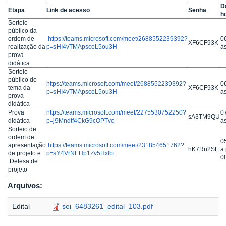
D
Etapa
Link de acesso
Senha
h
Sorteio
público da
ordem de
https://teams.microsoft.com/meet/2688552239392?
0
XF6CF93K
realização da
p=sHI4vTMApsceL5ou3H
à
prova
didática
Sorteio
público do
https://teams.microsoft.com/meet/2688552239392?
0
tema da
XF6CF93K
p=sHI4vTMApsceL5ou3H
à
prova
didática
Prova
https://teams.microsoft.com/meet/2275530752250?
0
sA3TM9QU
didática
p=j9Mndtf4CkG9cOPTvo
à
Sorteio de
ordem de
0
apresentação
https://teams.microsoft.com/meet/231854651762?
hK7Rn2SL
a 
de projeto e
p=sY4VrNEHp1Zv5Hxlbi
0
Defesa de
projeto
Arquivos:
Edital
sei_6483261_edital_103.pdf