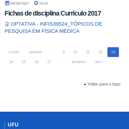
04/06/2021
16:33
Fichas de disciplina Currículo 2017
OPTATIVA - INFIS39524_TÓPICOS DE
PESQUISA EM FÍSICA MÉDICA
« início
‹ anterior
…
9
10
11
12
13
14
15
16
17
…
próximo ›
fim »
Voltar para o topo
UFU