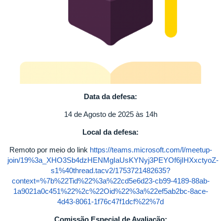
Data da defesa:
14 de Agosto de 2025 às 14h
Local da defesa:
Remoto por meio do link
https://teams.microsoft.com/l/meetup-
join/19%3a_XHO3Sb4dzHENMgIaUsKYNyj3PEYOf6jIHXxctyoZ-
s1%40thread.tacv2/1753721482635?
context=%7b%22Tid%22%3a%22cd5e6d23-cb99-4189-88ab-
1a9021a0c451%22%2c%22Oid%22%3a%22ef5ab2bc-8ace-
4d43-8061-1f76c47f1dcf%22%7d
Comissão Especial de Avaliação: