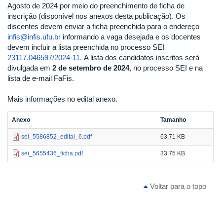
Agosto de 2024 por meio do preenchimento de ficha de
inscrição (disponível nos anexos desta publicação). Os
discentes devem enviar a ficha preenchida para o endereço
infis@infis.ufu.br
informando a vaga desejada e os docentes
devem incluir a lista preenchida no processo SEI
23117.046597/2024-11
. A lista dos candidatos inscritos será
divulgada em
2 de setembro de 2024
, no processo SEI e na
lista de e-mail FaFis.
Mais informações no edital anexo.
Anexo
Tamanho
sei_5586852_edital_6.pdf
63.71 KB
sei_5655436_ficha.pdf
33.75 KB
Voltar para o topo