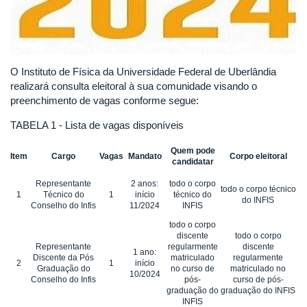
O Instituto de Física da Universidade Federal de Uberlândia
realizará consulta eleitoral à sua comunidade visando o
preenchimento de vagas conforme segue:
TABELA 1 - Lista de vagas disponíveis
Quem pode
Item
Cargo
Vagas
Mandato
Corpo eleitoral
candidatar
Representante
2 anos:
todo o corpo
todo o corpo técnico
1
Técnico do
1
início
técnico do
do INFIS
Conselho do Infis
11/2024
INFIS
todo o corpo
discente
todo o corpo
Representante
regularmente
discente
1 ano:
Discente da Pós
matriculado
regularmente
2
1
início
Graduação do
no curso de
matriculado no
10/2024
Conselho do Infis
pós-
curso de pós-
graduação do
graduação do INFIS
INFIS