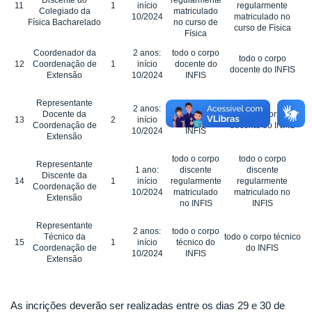
11
1
início
regularmente
Colegiado da
matriculado
10/2024
matriculado no
Física Bacharelado
no curso de
curso de Física
Física
Coordenador da
2 anos:
todo o corpo
todo o corpo
12
Coordenação de
1
início
docente do
docente do INFIS
Extensão
10/2024
INFIS
Representante
2 anos:
todo o corpo
Docente da
todo o corpo
13
2
início
docente do
Coordenação de
docente do INFIS
10/2024
INFIS
Extensão
todo o corpo
todo o corpo
Representante
1 ano:
discente
discente
Discente da
14
1
início
regularmente
regularmente
Coordenação de
10/2024
matriculado
matriculado no
Extensão
no INFIS
INFIS
Representante
2 anos:
todo o corpo
Técnico da
todo o corpo técnico
15
1
início
técnico do
Coordenação de
do INFIS
10/2024
INFIS
Extensão
As incrições deverão ser realizadas entre os dias 29 e 30 de