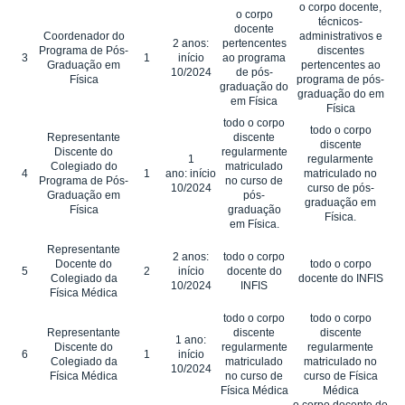
o corpo docente,
o corpo
técnicos-
docente
Coordenador do
administrativos e
2 anos:
pertencentes
Programa de Pós-
discentes
3
1
início
ao programa
Graduação em
pertencentes ao
10/2024
de pós-
Física
programa de pós-
graduação do
graduação do em
em Física
Física
todo o corpo
todo o corpo
Representante
discente
discente
Discente do
regularmente
1
regularmente
Colegiado do
matriculado
4
1
ano: início
matriculado no
Programa de Pós-
no curso de
10/2024
curso de pós-
Graduação em
pós-
graduação em
Física
graduação
Física.
em Física.
Representante
2 anos:
todo o corpo
Docente do
todo o corpo
5
2
início
docente do
Colegiado da
docente do INFIS
10/2024
INFIS
Física Médica
todo o corpo
todo o corpo
Representante
discente
discente
1 ano:
Discente do
regularmente
regularmente
6
1
início
Colegiado da
matriculado
matriculado no
10/2024
Física Médica
no curso de
curso de Física
Física Médica
Médica
o corpo docente do