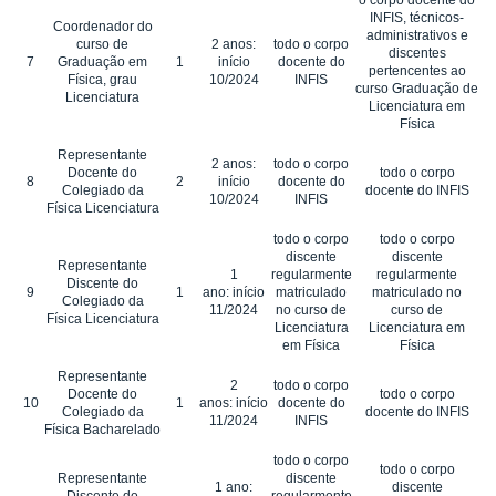
INFIS, técnicos-
Coordenador do
administrativos e
curso de
2 anos:
todo o corpo
discentes
7
Graduação em
1
início
docente do
pertencentes ao
Física, grau
10/2024
INFIS
curso Graduação de
Licenciatura
Licenciatura em
Física
Representante
2 anos:
todo o corpo
Docente do
todo o corpo
8
2
início
docente do
Colegiado da
docente do INFIS
10/2024
INFIS
Física Licenciatura
todo o corpo
todo o corpo
discente
discente
Representante
1
regularmente
regularmente
Discente do
9
1
ano: início
matriculado
matriculado no
Colegiado da
11/2024
no curso de
curso de
Física Licenciatura
Licenciatura
Licenciatura em
em Física
Física
Representante
2
todo o corpo
Docente do
todo o corpo
10
1
anos: início
docente do
Colegiado da
docente do INFIS
11/2024
INFIS
Física Bacharelado
todo o corpo
todo o corpo
Representante
discente
1 ano:
discente
Discente do
regularmente