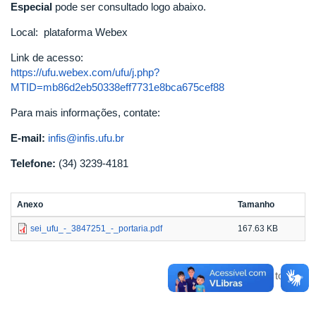
Especial
pode ser consultado logo abaixo.
Local: plataforma Webex
Link de acesso:
https://ufu.webex.com/ufu/j.php?
MTID=mb86d2eb50338eff7731e8bca675cef88
Para mais informações, contate:
E-mail:
i
nfis@infis.ufu.br
Telefone:
(34) 3239-4181
Anexo
Tamanho
sei_ufu_-_3847251_-_portaria.pdf
167.63 KB
Voltar para o topo